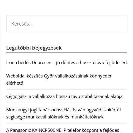
KERESÉS:
Legutóbbi bejegyzések
Iroda bérlés Debrecen – jó döntés a hosszú távú fejlődésért
Weboldal készítés Győr vállalkozásainak könnyedén
elérhető
Cégjogász: a vállalkozás hosszú távú stabilitásának alapja
Munkaügyi jogi tanácsadás: Fiák István ügyvéd szakértői
segítsége munkavállalóknak és munkáltatóknak
A Panasonic KX-NCP500NE IP telefonközpont a fejlődés