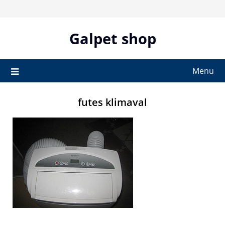
Skip
to
content
Galpet shop
Menu
futes klimaval