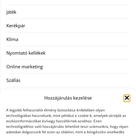
Játék
Kerékpár
Klíma
Nyomtató kellékek
Online marketing
Szállás
Szauna
Hozzájárulás kezelése
Szellőztető
A legjobb felhasználói élmény biztosítása érdekében olyan
technológiákat használunk, mint például a cookie-k, amelyek tárolják az
Szolgáltatás
eszközinformációkat és/vagy hozzáférnek azokhoz. Ezen
technológiákhoz való hozzájárulás lehetővé teszi számunkra, hogy olyan
adatokat dolgozzunk fel ezen az oldalon, mint a böngészési viselkedés
Táskák