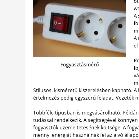
ot
we
A 
fo
me
A 
el
Rö
Fogyasztásmérő
fo
vá
mi
Stílusos, kisméretű kiszerelésben kapható. A 
értelmezés pedig egyszerű feladat. Vezeték n
Többféle típusban is megvásárolható. Példán
tudással rendelkezik. A segítségével könnyen
fogyasztók üzemeltetésének költsége. A fogyas
mennyi energiát használnak fel az alvó állap