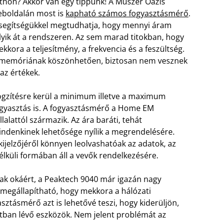
thon? Akkor van egy tippünk! A Műszer Oázis
boldalán most is
kapható számos fogyasztásmérő
.
segítségükkel megtudhatja, hogy mennyi áram
lyik át a rendszeren. Az sem marad titokban, hogy
kkora a teljesítmény, a frekvencia és a feszültség.
memóriának köszönhetően, biztosan nem vesznek
 az értékek.
gzítésre kerül a minimum illetve a maximum
gyasztás is. A fogyasztásmérő a Home EM
llalattól származik. Az ára baráti, tehát
ndenkinek lehetősége nyílik a megrendelésére.
kijelzőjéről könnyen leolvashatóak az adatok, az
élküli formában áll a vevők rendelkezésére.
ak okáért, a Peaktech 9040 már igazán nagy
 megállapítható, hogy mekkora a hálózati
ztásmérő azt is lehetővé teszi, hogy kiderüljön,
otban lévő eszközök. Nem jelent problémát az