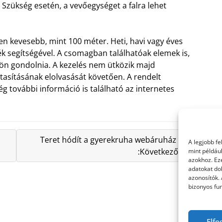
m. Szükség esetén, a vevőegységet a falra lehet
en kevesebb, mint 100 méter. Heti, havi vagy éves
ék segítségével. A csomagban találhatóak elemek is,
ön gondolnia. A kezelés nem ütközik majd
asításának elolvasását követően. A rendelt
ég további információ is található az internetes
Teret hódít a gyerekruha webáruház is
A legjobb f
:Következő »
mint példáu
azokhoz. Ez
adatokat dol
azonosítók.
bizonyos fun
Elfo