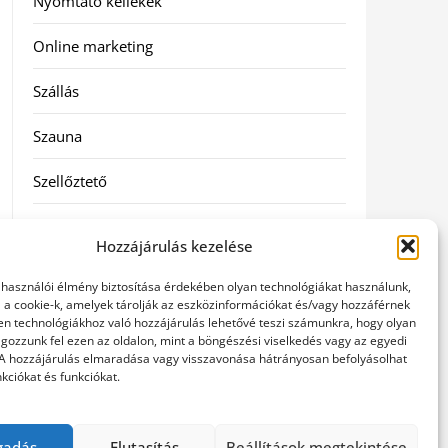
Nyomtató kellékek
Online marketing
Szállás
Szauna
Szellőztető
Szolgáltatás
Hozzájárulás kezelése
Táskák
elhasználói élmény biztosítása érdekében olyan technológiákat használunk,
l a cookie-k, amelyek tárolják az eszközinformációkat és/vagy hozzáférnek
Utazás
en technológiákhoz való hozzájárulás lehetővé teszi számunkra, hogy olyan
gozzunk fel ezen az oldalon, mint a böngészési viselkedés vagy az egyedi
 A hozzájárulás elmaradása vagy visszavonása hátrányosan befolyásolhat
Vásárlás
kciókat és funkciókat.
Webáruházak
gadás
Elutasítás
Beállítások megtekintése