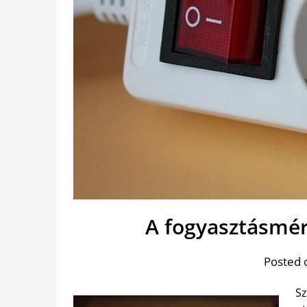
A fogyasztásmér
Posted 
Sz