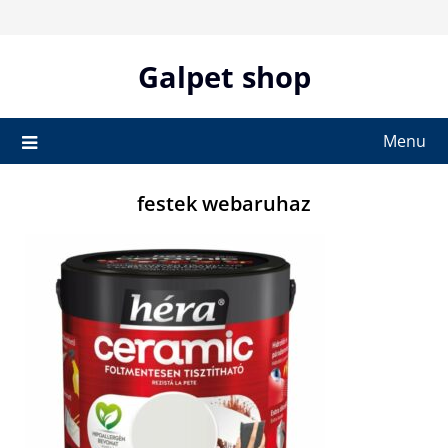
Skip
to
content
Galpet shop
Menu
festek webaruhaz