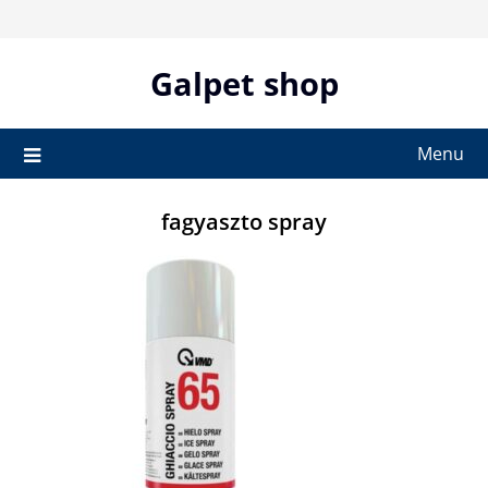
Skip
to
content
Galpet shop
Menu
fagyaszto spray