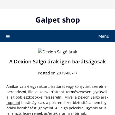
Skip
to
content
Galpet shop
Menu
A Dexion Salgó árak igen barátságosak
Posted on 2019-08-17
Amikor valaki egy raktárt, irattárat vagy könyvtárt szeretne
berendezni, illetve korszerűsíteni, természetesen igyekszik
a legjobb eszközökkel felszerelni.
Mivel a Dexion Salgó árak
roppant
barátságosak, a polcrendszer biztosítása nem fog
óriási beruházást igényelni. A Salgó polcokra ugyanis az is
jellemző, hogy remek ár/érték aránnyal bírnak.