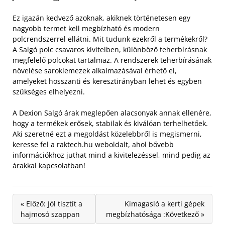
Ez igazán kedvező azoknak, akiknek történetesen egy
nagyobb termet kell megbízható és modern
polcrendszerrel ellátni. Mit tudunk ezekről a termékekről?
A Salgó polc csavaros kivitelben, különböző teherbírásnak
megfelelő polcokat tartalmaz. A rendszerek teherbírásának
növelése saroklemezek alkalmazásával érhető el,
amelyeket hosszanti és keresztirányban lehet és egyben
szükséges elhelyezni.
A Dexion Salgó árak meglepően alacsonyak annak ellenére,
hogy a termékek erősek, stabilak és kiválóan terhelhetőek.
Aki szeretné ezt a megoldást közelebbről is megismerni,
keresse fel a raktech.hu weboldalt, ahol bővebb
információkhoz juthat mind a kivitelezéssel, mind pedig az
árakkal kapcsolatban!
« Előző: Jól tisztít a
Kimagasló a kerti gépek
hajmosó szappan
megbízhatósága :Következő »