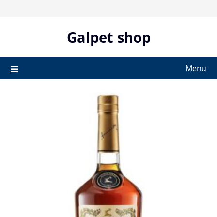
Skip
to
content
Galpet shop
Menu