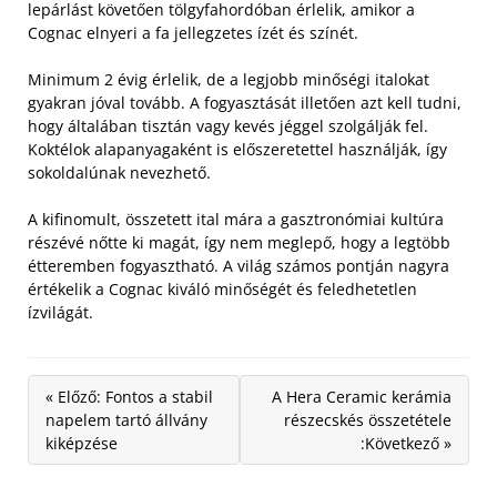
lepárlást követően tölgyfahordóban érlelik, amikor a
Cognac elnyeri a fa jellegzetes ízét és színét.
Minimum 2 évig érlelik, de a legjobb minőségi italokat
gyakran jóval tovább. A fogyasztását illetően azt kell tudni,
hogy általában tisztán vagy kevés jéggel szolgálják fel.
Koktélok alapanyagaként is előszeretettel használják, így
sokoldalúnak nevezhető.
A kifinomult, összetett ital mára a gasztronómiai kultúra
részévé nőtte ki magát, így nem meglepő, hogy a legtöbb
étteremben fogyasztható. A világ számos pontján nagyra
értékelik a Cognac kiváló minőségét és feledhetetlen
ízvilágát.
« Előző: Fontos a stabil
A Hera Ceramic kerámia
napelem tartó állvány
részecskés összetétele
kiképzése
:Következő »