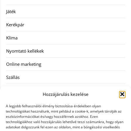
Játék
Kerékpár
Klíma
Nyomtató kellékek
Online marketing
Szállás
Szauna
Hozzájárulás kezelése
Szellőztető
A legjobb felhasználói élmény biztosítása érdekében olyan
technológiákat használunk, mint például a cookie-k, amelyek tárolják az
Szolgáltatás
eszközinformációkat és/vagy hozzáférnek azokhoz. Ezen
technológiákhoz való hozzájárulás lehetővé teszi számunkra, hogy olyan
adatokat dolgozzunk fel ezen az oldalon, mint a böngészési viselkedés
Táskák