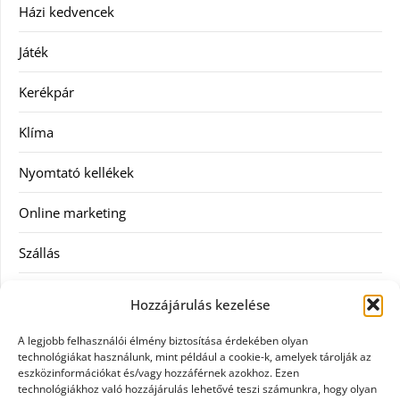
Házi kedvencek
Játék
Kerékpár
Klíma
Nyomtató kellékek
Online marketing
Szállás
Szauna
Hozzájárulás kezelése
Szellőztető
A legjobb felhasználói élmény biztosítása érdekében olyan
technológiákat használunk, mint például a cookie-k, amelyek tárolják az
Szolgáltatás
eszközinformációkat és/vagy hozzáférnek azokhoz. Ezen
technológiákhoz való hozzájárulás lehetővé teszi számunkra, hogy olyan