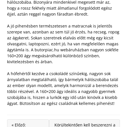
hálószobába. Bizonyára mindenkivel megesett már az,
hogy a rossz fekhely miatt álmatlanul forgolódott egész
éjjel, aztán reggel nagyon fáradtan ébredt.
A jó pihenésben természetesen a matracnak is jelentős
szerepe van, azonban az sem túl jó érzés, ha recseg, ropog
az ágykeret. Sokan szeretnek elalvás előtt még egy kicsit
olvasgatni, laptopozni, ezért jó, ha van megfelelően magas
ágytámla is. A butorpiac.hu webáruházban nagyon sokféle
160×200 ágy megvásárolható különböző színben,
kivitelezésben és árban.
A hófehértől kezdve a csokoládé színűekig, nagyon sok
árnyalatban megtalálható, így bármelyik hálószobába talál
az ember olyan modellt, amelyik harmonizál a berendezés
többi részével. A 160×200 ágy ideális a nagyobb gyermek
szobájába is, hiszen a lurkók egy idő után kinövik a kisebb
ágyat. Biztosítson az egész családnak kellemes pihenést!
« Előző:
Körültekintően kell beszerezni a