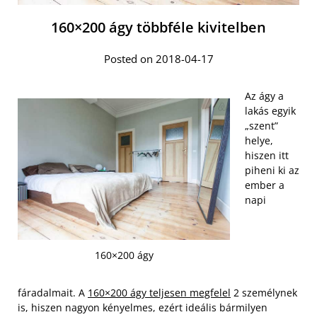
160×200 ágy többféle kivitelben
Posted on 2018-04-17
Az ágy a
lakás egyik
„szent”
helye,
hiszen itt
piheni ki az
ember a
napi
160×200 ágy
fáradalmait. A
160×200 ágy teljesen megfelel
2 személynek
is, hiszen nagyon kényelmes, ezért ideális bármilyen