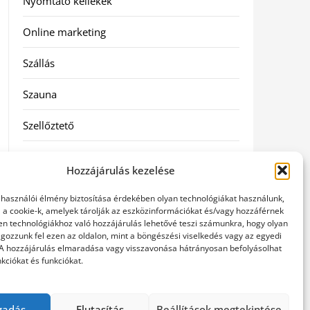
Nyomtató kellékek
Online marketing
Szállás
Szauna
Szellőztető
Szolgáltatás
Hozzájárulás kezelése
Táskák
elhasználói élmény biztosítása érdekében olyan technológiákat használunk,
l a cookie-k, amelyek tárolják az eszközinformációkat és/vagy hozzáférnek
Utazás
en technológiákhoz való hozzájárulás lehetővé teszi számunkra, hogy olyan
gozzunk fel ezen az oldalon, mint a böngészési viselkedés vagy az egyedi
 A hozzájárulás elmaradása vagy visszavonása hátrányosan befolyásolhat
Vásárlás
kciókat és funkciókat.
Webáruházak
gadás
Elutasítás
Beállítások megtekintése