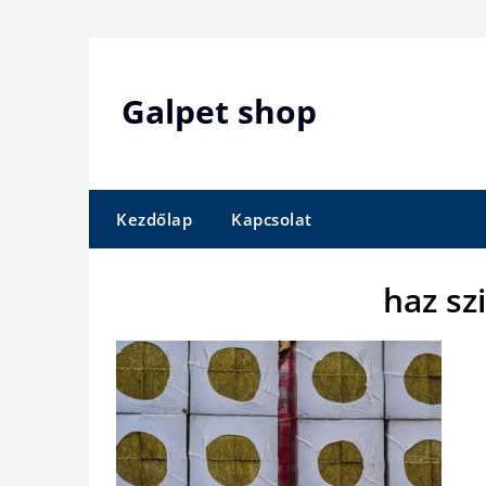
Skip
to
content
Galpet shop
Kezdőlap
Kapcsolat
haz sz